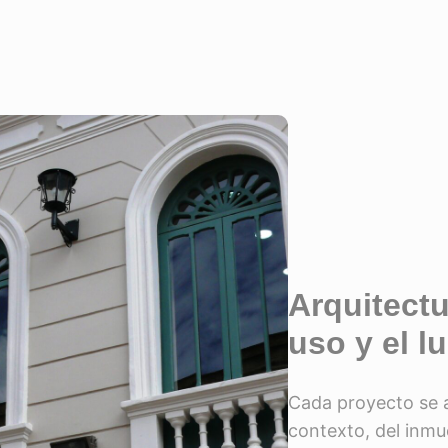
Arquitectu
uso y el l
Cada proyecto se 
contexto, del inmue