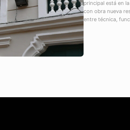
principal está en 
con obra nueva res
entre técnica, func